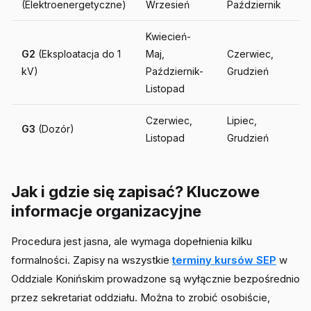
(Elektroenergetyczne)
Wrzesień
Październik
Kwiecień-
G2
(Eksploatacja do 1
Maj,
Czerwiec,
kV)
Październik-
Grudzień
Listopad
Czerwiec,
Lipiec,
G3
(Dozór)
Listopad
Grudzień
Jak i gdzie się zapisać? Kluczowe
informacje organizacyjne
Procedura jest jasna, ale wymaga dopełnienia kilku
formalności. Zapisy na wszystkie
terminy kursów SEP
w
Oddziale Konińskim prowadzone są wyłącznie bezpośrednio
przez sekretariat oddziału. Można to zrobić osobiście,