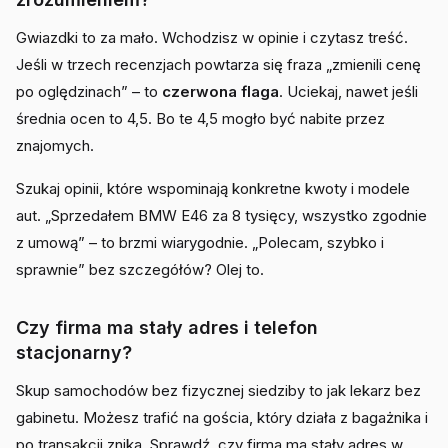
Gwiazdki to za mało. Wchodzisz w opinie i czytasz treść.
Jeśli w trzech recenzjach powtarza się fraza „zmienili cenę
po oględzinach” – to
czerwona flaga
. Uciekaj, nawet jeśli
średnia ocen to 4,5. Bo te 4,5 mogło być nabite przez
znajomych.
Szukaj opinii, które wspominają konkretne kwoty i modele
aut. „Sprzedałem BMW E46 za 8 tysięcy, wszystko zgodnie
z umową” – to brzmi wiarygodnie. „Polecam, szybko i
sprawnie” bez szczegółów? Olej to.
Czy firma ma stały adres i telefon
stacjonarny?
Skup samochodów bez fizycznej siedziby to jak lekarz bez
gabinetu. Możesz trafić na gościa, który działa z bagażnika i
po transakcji znika. Sprawdź, czy firma ma stały adres w