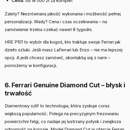
Cena:
od 18 000 zł za komplet
Zalety? Niezrównana jakość wykonania i możliwość pełnej
personalizacji. Wady? Cena i czas oczekiwania – na
zamówienie trzeba czekać nawet 8 tygodni.
HRE P101 to wybór dla kogoś, kto traktuje swoje Ferrari jak
dzieło sztuki. Jeśli masz LaFerrari lub Enzo – nie ma lepszej
opcji. A jeśli chcesz zamówić, skontaktuj się z nami –
pomożemy w konfiguracji.
6. Ferrari Genuine Diamond Cut – błysk i
trwałość
Diamentowy szlif to technologia, która zyskuje coraz
większą popularność. Polega na precyzyjnym frezowaniu
powierzchni felgi, co nadaje jej lustrzany połysk i zwiększa
odporność na korozję. Model Diamond Cut w ofercie Ferrari