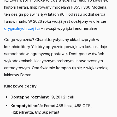
Kultowy wzór Y-Spoke to coś więcej niż felgi. To kawałek
historii Ferrari. Inspirowany modelami F355 i 360 Modena,
ten design pojawił się w latach 90. i od razu podbił serca
fanów marki. W 2026 roku wciąż jest dostępny w ofercie
oryginalnych części
– i wciąż wygląda fenomenalnie.
Co go wyróżnia? Charakterystyczny układ szprych w
kształcie litery Y, który optycznie powiększa koła i nadaje
samochodowi agresywną postawę. Dostępne w dwóch
wykończeniach: klasycznym srebrnym i nowoczesnym
antracytowym. Oba świetnie komponują się z większością
lakierów Ferrari.
Kluczowe cechy:
Dostępne rozmiary:
19, 20 i 21 cali
Kompatybilność:
Ferrari 458 Italia, 488 GTB,
F12berlinetta, 812 Superfast