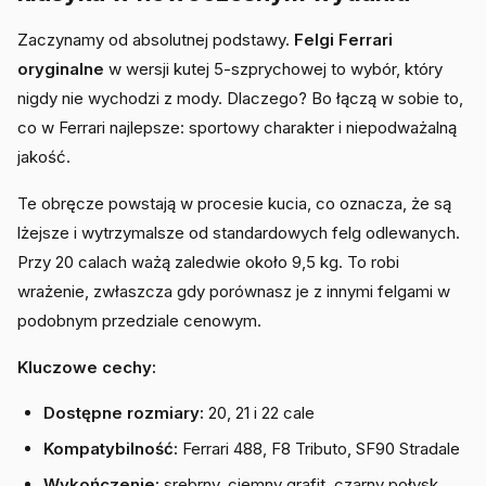
Zaczynamy od absolutnej podstawy.
Felgi Ferrari
oryginalne
w wersji kutej 5-szprychowej to wybór, który
nigdy nie wychodzi z mody. Dlaczego? Bo łączą w sobie to,
co w Ferrari najlepsze: sportowy charakter i niepodważalną
jakość.
Te obręcze powstają w procesie kucia, co oznacza, że są
lżejsze i wytrzymalsze od standardowych felg odlewanych.
Przy 20 calach ważą zaledwie około 9,5 kg. To robi
wrażenie, zwłaszcza gdy porównasz je z innymi felgami w
podobnym przedziale cenowym.
Kluczowe cechy:
Dostępne rozmiary:
20, 21 i 22 cale
Kompatybilność:
Ferrari 488, F8 Tributo, SF90 Stradale
Wykończenie:
srebrny, ciemny grafit, czarny połysk