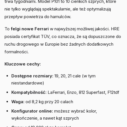
trwa tygodniami. Model P101 to 10 cienkich szprych, które
nie tylko wyglądają spektakularnie, ale też optymalizują
przepływ powietrza do hamulców.
To
felgi nowe Ferrari
w najwyższej możliwej jakości. HRE
posiada certyfikat TÜV, co oznacza, że są dopuszczone do
ruchu drogowego w Europie bez żadnych dodatkowych
formalności.
Kluczowe cechy:
Dostępne rozmiary:
19, 20, 21 cale (w tym
niestandardowe)
Kompatybilność:
LaFerrari, Enzo, 812 Superfast, F12tdf
Waga:
od 8,2 kg przy 20 calach
Konfigurator online:
możesz wybrać kolor,
wykończenie, a nawet kąt szprych