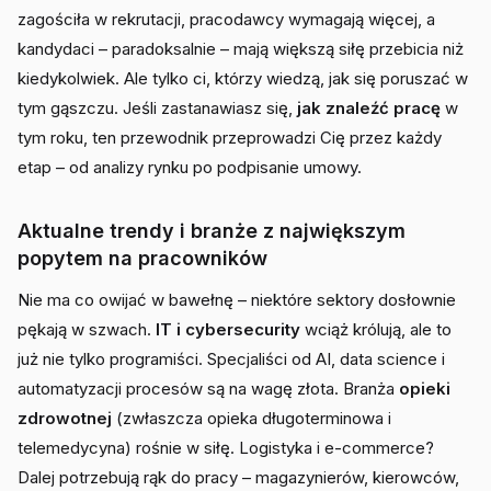
zagościła w rekrutacji, pracodawcy wymagają więcej, a
kandydaci – paradoksalnie – mają większą siłę przebicia niż
kiedykolwiek. Ale tylko ci, którzy wiedzą, jak się poruszać w
tym gąszczu. Jeśli zastanawiasz się,
jak znaleźć pracę
w
tym roku, ten przewodnik przeprowadzi Cię przez każdy
etap – od analizy rynku po podpisanie umowy.
Aktualne trendy i branże z największym
popytem na pracowników
Nie ma co owijać w bawełnę – niektóre sektory dosłownie
pękają w szwach.
IT i cybersecurity
wciąż królują, ale to
już nie tylko programiści. Specjaliści od AI, data science i
automatyzacji procesów są na wagę złota. Branża
opieki
zdrowotnej
(zwłaszcza opieka długoterminowa i
telemedycyna) rośnie w siłę. Logistyka i e-commerce?
Dalej potrzebują rąk do pracy – magazynierów, kierowców,