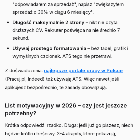
"odpowiadałem za sprzedaż", napisz "zwiększyłem
sprzedaż o 30% w ciągu 6 miesięcy".
Długość maksymalnie 2 strony
– nikt nie czyta
dłuższych CV. Rekruter poświęca na nie średnio 7
sekund.
Używaj prostego formatowania
– bez tabel, grafik i
wymyślnych czcionek. ATS tego nie przetrawi.
Z doświadczenia:
najlepsze portale pracy w Polsce
(Pracuj.pl, Indeed) też używają ATS. Więc nawet jeśli
aplikujesz bezpośrednio, te zasady obowiązują.
List motywacyjny w 2026 – czy jest jeszcze
potrzebny?
Krótka odpowiedź: rzadko. Długa: jeśli już go piszesz, niech
będzie krótki i treściwy. 3-4 akapity, które pokazują,