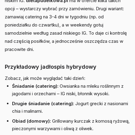
niskim IG.
dietapudelkowa.pl
ma w ofercie kilka takich
opcji – wystarczy wybrać przy zamówieniu. Drugi wariant:
zamawiaj catering na 3-4 dni w tygodniu (np. od
poniedziałku do czwartku), a w weekendy gotuj
samodzielnie według zasad niskiego IG. To daje ci kontrolę
nad częścią posiłków, a jednocześnie oszczędza czas w
pracowite dni.
Przykładowy jadłospis hybrydowy
Zobacz, jak może wyglądać taki dzień:
Śniadanie (catering):
Owsianka na mleku roślinnym z
jagodami i orzechami – IG niski, błonnik wysoki.
Drugie śniadanie (catering):
Jogurt grecki z nasionami
chia i malinami.
Obiad (domowy):
Grillowany kurczak z komosą ryżową,
pieczonymi warzywami i oliwą z oliwek.