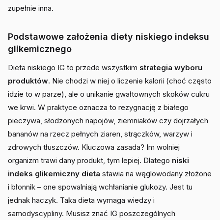
zupełnie inna.
Podstawowe założenia diety niskiego indeksu
glikemicznego
Dieta niskiego IG to przede wszystkim
strategia wyboru
produktów
. Nie chodzi w niej o liczenie kalorii (choć często
idzie to w parze), ale o unikanie gwałtownych skoków cukru
we krwi. W praktyce oznacza to rezygnację z białego
pieczywa, słodzonych napojów, ziemniaków czy dojrzałych
bananów na rzecz pełnych ziaren, strączków, warzyw i
zdrowych tłuszczów. Kluczowa zasada? Im wolniej
organizm trawi dany produkt, tym lepiej. Dlatego
niski
indeks glikemiczny dieta
stawia na węglowodany złożone
i błonnik – one spowalniają wchłanianie glukozy. Jest tu
jednak haczyk. Taka dieta wymaga wiedzy i
samodyscypliny. Musisz znać IG poszczególnych