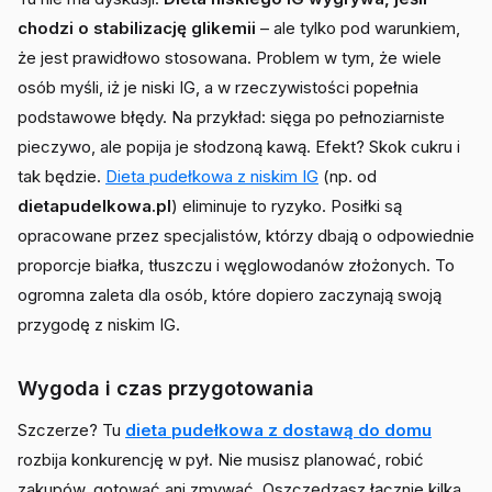
chodzi o stabilizację glikemii
– ale tylko pod warunkiem,
że jest prawidłowo stosowana. Problem w tym, że wiele
osób myśli, iż je niski IG, a w rzeczywistości popełnia
podstawowe błędy. Na przykład: sięga po pełnoziarniste
pieczywo, ale popija je słodzoną kawą. Efekt? Skok cukru i
tak będzie.
Dieta pudełkowa z niskim IG
(np. od
dietapudelkowa.pl
) eliminuje to ryzyko. Posiłki są
opracowane przez specjalistów, którzy dbają o odpowiednie
proporcje białka, tłuszczu i węglowodanów złożonych. To
ogromna zaleta dla osób, które dopiero zaczynają swoją
przygodę z niskim IG.
Wygoda i czas przygotowania
Szczerze? Tu
dieta pudełkowa z dostawą do domu
rozbija konkurencję w pył. Nie musisz planować, robić
zakupów, gotować ani zmywać. Oszczędzasz łącznie kilka