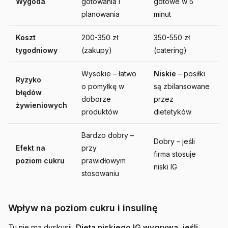
Wygoda
gotowania i
gotowe w 5
planowania
minut
Koszt
200-350 zł
350-550 zł
tygodniowy
(zakupy)
(catering)
Wysokie – łatwo
Niskie
– posiłki
Ryzyko
o pomyłkę w
są zbilansowane
błędów
doborze
przez
żywieniowych
produktów
dietetyków
Bardzo dobry –
Dobry – jeśli
Efekt na
przy
firma stosuje
poziom cukru
prawidłowym
niski IG
stosowaniu
Wpływ na poziom cukru i insulinę
Tu nie ma dyskusji.
Dieta niskiego IG wygrywa, jeśli