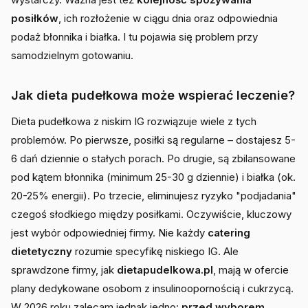
posiłków
, ich rozłożenie w ciągu dnia oraz odpowiednia
podaż błonnika i białka. I tu pojawia się problem przy
samodzielnym gotowaniu.
Jak dieta pudełkowa może wspierać leczenie?
Dieta pudełkowa z niskim IG rozwiązuje wiele z tych
problemów. Po pierwsze, posiłki są regularne – dostajesz 5-
6 dań dziennie o stałych porach. Po drugie, są zbilansowane
pod kątem błonnika (minimum 25-30 g dziennie) i białka (ok.
20-25% energii). Po trzecie, eliminujesz ryzyko "podjadania"
czegoś słodkiego między posiłkami. Oczywiście, kluczowy
jest wybór odpowiedniej firmy. Nie każdy
catering
dietetyczny
rozumie specyfikę niskiego IG. Ale
sprawdzone firmy, jak
dietapudelkowa.pl
, mają w ofercie
plany dedykowane osobom z insulinoopornością i cukrzycą.
W 2026 roku zalecam jednak jedno:
przed wyborem